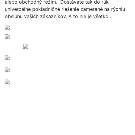
alebo obchodný režim. Dostávate tak do rúk
univerzálne pokladničné riešenie zamerané na rýchlu
obsluhu vašich zákazníkov. A to nie je všetko ...
ITMon s. r. o. IČO:
53548621 DIČ: 2121405572 mail:
info@itmon.sk