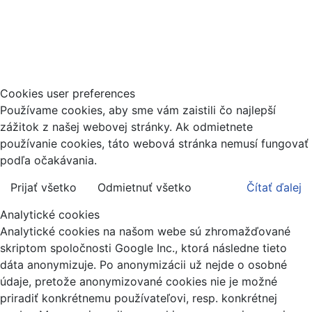
Moravská 1633/15,
020 01 Púchov IČ
DPH: SK2121405572 telefón: +421 908
394 002
Cookies user preferences
Používame cookies, aby sme vám zaistili čo najlepší
zážitok z našej webovej stránky. Ak odmietnete
používanie cookies, táto webová stránka nemusí fungovať
podľa očakávania.
Prijať všetko
Odmietnuť všetko
Čítať ďalej
Analytické cookies
Analytické cookies na našom webe sú zhromažďované
skriptom spoločnosti Google Inc., ktorá následne tieto
dáta anonymizuje. Po anonymizácii už nejde o osobné
údaje, pretože anonymizované cookies nie je možné
priradiť konkrétnemu používateľovi, resp. konkrétnej